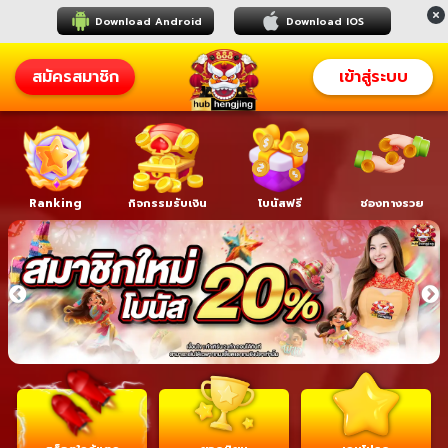
Download Android
Download IOS
สมัครสมาชิก
เข้าสู่ระบบ
Ranking
กิจกรรมรับเงิน
โบนัสฟรี
ช่องทางรวย